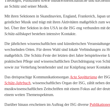
Theologen, Publizisten sowie musikwissenschaftliche und kirchenmus
an Schütz und seiner Musik.
Mit ihren Sektionen in Skandinavien, England, Frankreich, Japan u
geistlicher Musik und trägt mit ihren Aktivitäten maßgeblich zum 
bei. Über ihre Sektion in den USA ist die ISG eng verbunden mit de
Schütz-sällskapet
bestehen intensive Kontakte.
Die jährlichen wissenschaftlichen und künstlerischen Veranstaltung
wechselnden Orten. Für deren Wahl sind lokale Verbindungen zu Hei
maßgeblich. Die Schütz-Feste der letzten drei Jahre beispielsweise
praktischen Pflege und wissenschaftlichen Durchdringung von Schü
sowie zur Vertiefung bestehender und zur Knüpfung neuer Kontakt
Das dreisprachige Kommunikationsorgan
Acta Sagittariana
der ISG 
Schütz-Jahrbuch
, wissenschaftliches Organ der ISG, zählt neben 
musikwissenschaftlichen Zeitschriften mit einem Fokus auf der deut
einem weiten Themenspektrum.
Darüber hinaus erscheinen im Auftrag der ISG diverse
Publikatione