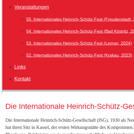
Veranstaltungen
55. Internationales Heinrich-Schütz-Fest (Freudenstadt,
54. Internationales Heinrich-Schütz-Fest (Bad Köstritz, 2
53. Internationales Heinrich-Schütz-Fest (Lemgo, 2024)
52. Internationales Heinrich-Schütz-Fest (Krakau, 2023)
Links
Kontakt
Die Internationale Heinrich-Schütz-Ge
Die Internationale Heinrich-Schütz-Gesellschaft (ISG), 1930 als N
hat ihren Sitz in Kassel, der ersten Wirkungsstätte des Komponiste