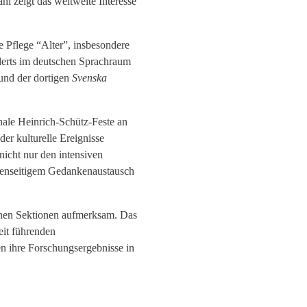
l zeigt das weitweite Interesse
 Pflege “Alter”, insbesondere
derts im deutschen Sprachraum
und der dortigen
Svenska
nale Heinrich-Schütz-Feste an
er kulturelle Ereignisse
nicht nur den intensiven
egenseitigem Gedankenaustausch
denen Sektionen aufmerksam. Das
it führenden
en ihre Forschungsergebnisse in