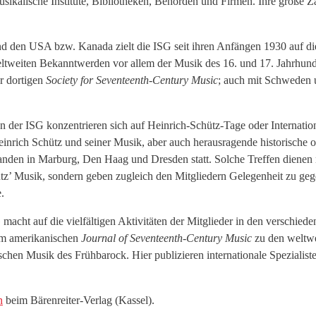
ikalische Institute, Bibliotheken, Behörden und Firmen. Ihre große Zah
nd den USA bzw. Kanada zielt die ISG seit ihren Anfängen 1930 auf die
weltweiten Bekanntwerden vor allem der Musik des 16. und 17. Jahrhun
r dortigen
Society for Seventeenth-Century Music
; auch mit Schweden 
en der ISG konzentrieren sich auf Heinrich-Schütz-Tage oder Internatio
nrich Schütz und seiner Musik, aber auch herausragende historische od
 fanden in Marburg, Den Haag und Dresden statt. Solche Treffen dienen 
tz’ Musik, sondern geben zugleich den Mitgliedern Gelegenheit zu g
e.
macht auf die vielfältigen Aktivitäten der Mitglieder in den verschie
dem amerikanischen
Journal of Seventeenth-Century Music
zu den weltwe
schen Musik des Frühbarock. Hier publizieren internationale Spezialist
n
beim Bärenreiter-Verlag (Kassel).